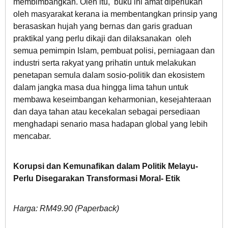
membimbangkan. Oleh itu, buku ini amat diperlukan
oleh masyarakat kerana ia membentangkan prinsip yang
Foreign Policy
berasaskan hujah yang bernas dan garis graduan
praktikal yang perlu dikaji dan dilaksanakan oleh
semua pemimpin Islam, pembuat polisi, perniagaan dan
Economy and Finance
industri serta rakyat yang prihatin untuk melakukan
penetapan semula dalam sosio-politik dan ekosistem
dalam jangka masa dua hingga lima tahun untuk
Society and Media
membawa keseimbangan keharmonian, kesejahteraan
dan daya tahan atau kecekalan sebagai persediaan
menghadapi senario masa hadapan global yang lebih
Law and Human Rights
mencabar.
Korupsi dan Kemunafikan dalam Politik Melayu-
Perlu Disegarakan Transformasi Moral- Etik
Harga: RM49.90 (Paperback)