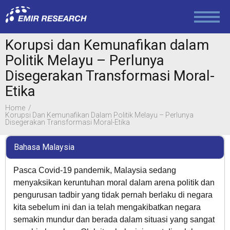
The Team
Korupsi dan Kemunafikan dalam
Careers
Politik Melayu – Perlunya
Disegerakan Transformasi Moral-
Etika
Media
Home
Korupsi Dan Kemunafikan Dalam Politik Melayu – Perlunya
Disegerakan Transformasi Moral-Etika
Contact
Bahasa Malaysia
Pasca Covid-19 pandemik, Malaysia sedang
Education and Social Policy
menyaksikan keruntuhan moral dalam arena politik dan
pengurusan tadbir yang tidak pernah berlaku di negara
kita sebelum ini dan ia telah mengakibatkan negara
Politics
semakin mundur dan berada dalam situasi yang sangat